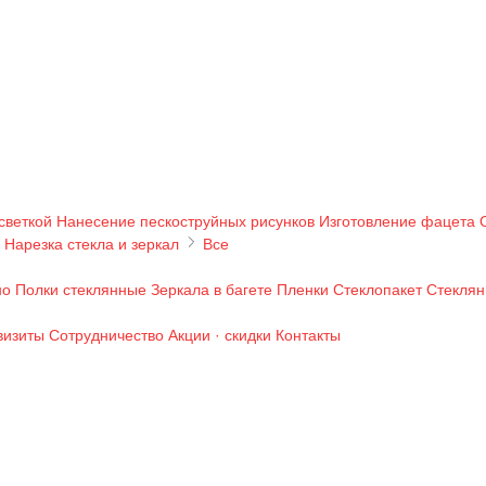
светкой
Нанесение пескоструйных рисунков
Изготовление фацета
Нарезка стекла и зеркал
Все
но
Полки стеклянные
Зеркала в багете
Пленки
Стеклопакет
Стеклян
визиты
Сотрудничество
Акции · скидки
Контакты