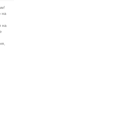
ам!
р на
и на
е
ия,