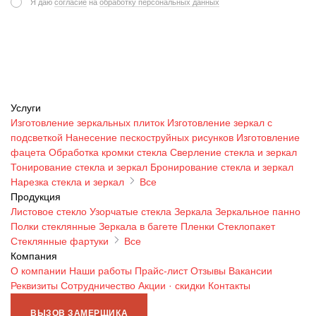
Я даю
согласие
на
обработку персональных данных
Услуги
Изготовление зеркальных плиток
Изготовление зеркал с
подсветкой
Нанесение пескоструйных рисунков
Изготовление
фацета
Обработка кромки стекла
Сверление стекла и зеркал
Тонирование стекла и зеркал
Бронирование стекла и зеркал
Нарезка стекла и зеркал
Все
Продукция
Листовое стекло
Узорчатые стекла
Зеркала
Зеркальное панно
Полки стеклянные
Зеркала в багете
Пленки
Стеклопакет
Стеклянные фартуки
Все
Компания
О компании
Наши работы
Прайс-лист
Отзывы
Вакансии
Реквизиты
Сотрудничество
Акции · скидки
Контакты
ВЫЗОВ ЗАМЕРЩИКА